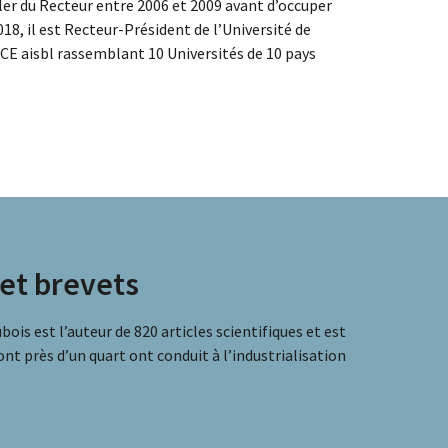
iller du Recteur entre 2006 et 2009 avant d’occuper
18, il est Recteur-Président de l’Université de
ICE aisbl rassemblant 10 Universités de 10 pays
 et brevets
ois est l’auteur de 820 articles scientifiques et est
nt près d’un quart ont conduit à l’industrialisation