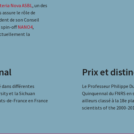
teria Nova ASBL
, un des
assure le rôle de
ident de son Conseil
a spin-off
NANO4
,
ctuellement la
nal
Prix et disti
 dans différentes
Le Professeur Philippe Dub
sity et la Sichuan
Quinquennal du FNRS en sc
auts-de-France en France
ailleurs classé à la 18e 
scientists of the 2000-20