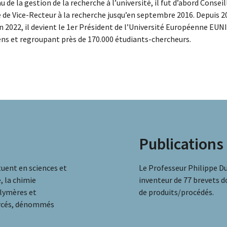
u de la gestion de la recherche à l’université, il fut d’abord Conse
 de Vice-Recteur à la recherche jusqu’en septembre 2016. Depuis 20
n 2022, il devient le 1er Président de l’Université Européenne EUN
ns et regroupant près de 170.000 étudiants-chercheurs.
Publications
tuent en sciences et
Le Professeur Philippe Dub
, la chimie
inventeur de 77 brevets do
olymères et
de produits/procédés.
urcés, dénommés