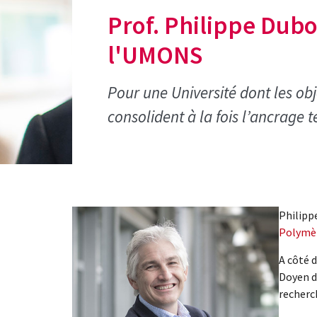
Prof. Philippe Dubo
l'UMONS
Pour une Université dont les ob
consolident à la fois l’ancrage 
Philippe
Polymè
A côté 
Doyen d
recherc